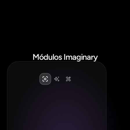
ventas
Módulos Imaginary
+
Aumenta la interacción
+
Mejora el customer journey